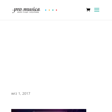
PRO MUSICA WWW
UCZ SIĘ Z
NAJLEPSZYMI
1.cdr01 Strona 1
wrz 1, 2017