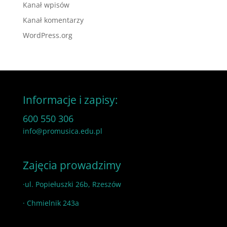
Kanał wpisów
Kanał komentarzy
WordPress.org
Informacje i zapisy:
600 550 306
info@promusica.edu.pl
Zajęcia prowadzimy
·ul. Popiełuszki 26b, Rzeszów
· Chmielnik 243a