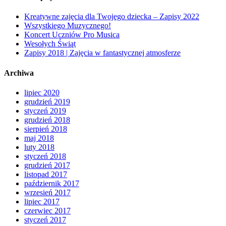
Kreatywne zajęcia dla Twojego dziecka – Zapisy 2022
Wszystkiego Muzycznego!
Koncert Uczniów Pro Musica
Wesołych Świąt
Zapisy 2018 | Zajęcia w fantastycznej atmosferze
Archiwa
lipiec 2020
grudzień 2019
styczeń 2019
grudzień 2018
sierpień 2018
maj 2018
luty 2018
styczeń 2018
grudzień 2017
listopad 2017
październik 2017
wrzesień 2017
lipiec 2017
czerwiec 2017
styczeń 2017