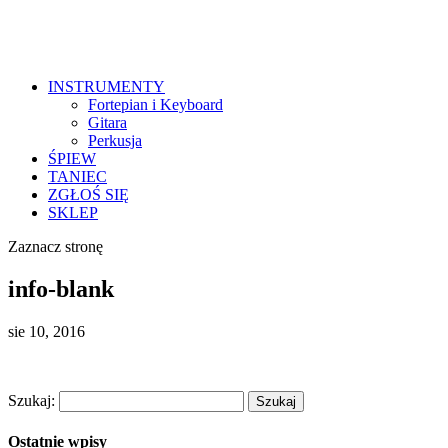
INSTRUMENTY
Fortepian i Keyboard
Gitara
Perkusja
ŚPIEW
TANIEC
ZGŁOŚ SIĘ
SKLEP
Zaznacz stronę
info-blank
sie 10, 2016
Szukaj:
Ostatnie wpisy