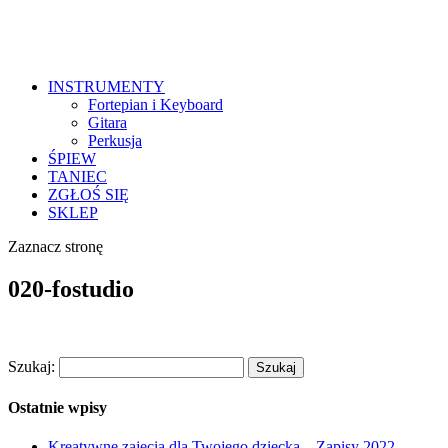
INSTRUMENTY
Fortepian i Keyboard
Gitara
Perkusja
ŚPIEW
TANIEC
ZGŁOŚ SIĘ
SKLEP
Zaznacz stronę
020-fostudio
Szukaj:
Ostatnie wpisy
Kreatywne zajęcia dla Twojego dziecka – Zapisy 2022