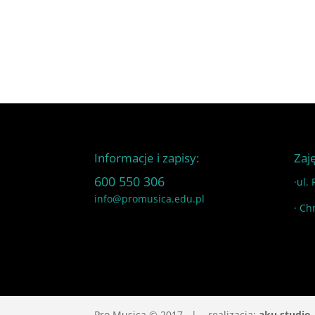
Informacje i zapisy:
Zaj
600 550 306
·ul.
info@promusica.edu.pl
· Ch
Pro Musica © 2017 | realizacja:
aku studio