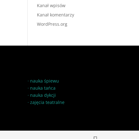
Kanał wpisów
Kanał komentarzy
WordPress.org
·
nauka śpiewu
·
nauka tańca
·
nauka dykcji
·
zajęcia teatralne