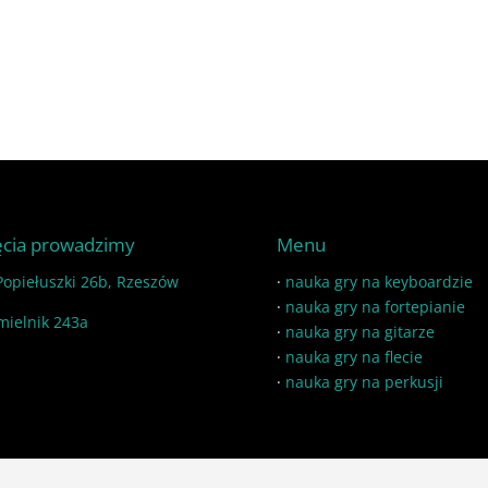
ęcia prowadzimy
Menu
 Popiełuszki 26b, Rzeszów
·
nauka gry na keyboardzie
·
nauka gry na fortepianie
mielnik 243a
·
nauka gry na gitarze
·
nauka gry na flecie
·
nauka gry na perkusji