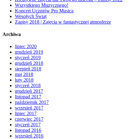
Wszystkiego Muzycznego!
Koncert Uczniów Pro Musica
Wesołych Świąt
Zapisy 2018 | Zajęcia w fantastycznej atmosferze
Archiwa
lipiec 2020
grudzień 2019
styczeń 2019
grudzień 2018
sierpień 2018
maj 2018
luty 2018
styczeń 2018
grudzień 2017
listopad 2017
październik 2017
wrzesień 2017
lipiec 2017
czerwiec 2017
styczeń 2017
listopad 2016
wrzesień 2016