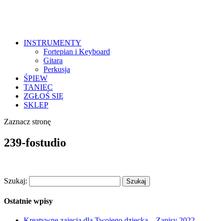
INSTRUMENTY
Fortepian i Keyboard
Gitara
Perkusja
ŚPIEW
TANIEC
ZGŁOŚ SIĘ
SKLEP
Zaznacz stronę
239-fostudio
Szukaj:
Ostatnie wpisy
Kreatywne zajęcia dla Twojego dziecka – Zapisy 2022