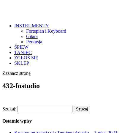
INSTRUMENTY
Fortepian i Keyboard
Gitara
Perkusja
ŚPIEW
TANIEC
ZGŁOŚ SIĘ
SKLEP
Zaznacz stronę
432-fostudio
Szukaj:
Ostatnie wpisy
Kreatywne zajęcia dla Twojego dziecka – Zapisy 2022