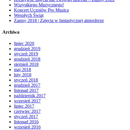
Wszystkiego Muzycznego!
Koncert Uczniów Pro Musica
Wesołych Świąt
Zapisy 2018 | Zajęcia w fantastycznej atmosferze
Archiwa
lipiec 2020
grudzień 2019
styczeń 2019
grudzień 2018
sierpień 2018
maj 2018
luty 2018
styczeń 2018
grudzień 2017
listopad 2017
październik 2017
wrzesień 2017
lipiec 2017
czerwiec 2017
styczeń 2017
listopad 2016
wrzesień 2016