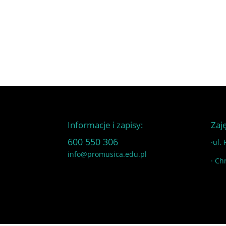
Informacje i zapisy:
Zaj
600 550 306
·ul.
info@promusica.edu.pl
· Ch