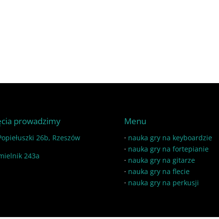
ęcia prowadzimy
Menu
 Popiełuszki 26b, Rzeszów
·
nauka gry na keyboardzie
·
nauka gry na fortepianie
mielnik 243a
·
nauka gry na gitarze
·
nauka gry na flecie
·
nauka gry na perkusji