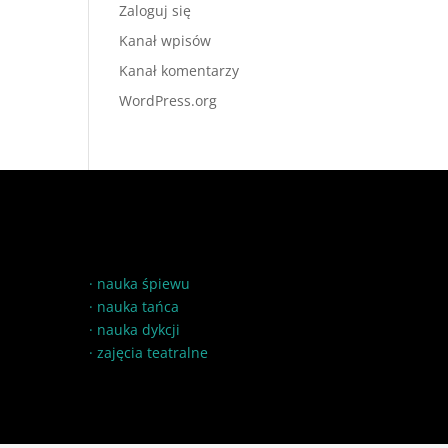
Zaloguj się
Kanał wpisów
Kanał komentarzy
WordPress.org
·
nauka śpiewu
·
nauka tańca
·
nauka dykcji
·
zajęcia teatralne