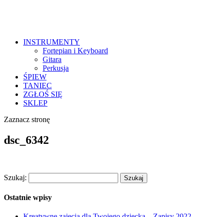
INSTRUMENTY
Fortepian i Keyboard
Gitara
Perkusja
ŚPIEW
TANIEC
ZGŁOŚ SIĘ
SKLEP
Zaznacz stronę
dsc_6342
Szukaj:
Ostatnie wpisy
Kreatywne zajęcia dla Twojego dziecka – Zapisy 2022