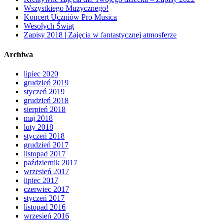
Wszystkiego Muzycznego!
Koncert Uczniów Pro Musica
Wesołych Świąt
Zapisy 2018 | Zajęcia w fantastycznej atmosferze
Archiwa
lipiec 2020
grudzień 2019
styczeń 2019
grudzień 2018
sierpień 2018
maj 2018
luty 2018
styczeń 2018
grudzień 2017
listopad 2017
październik 2017
wrzesień 2017
lipiec 2017
czerwiec 2017
styczeń 2017
listopad 2016
wrzesień 2016