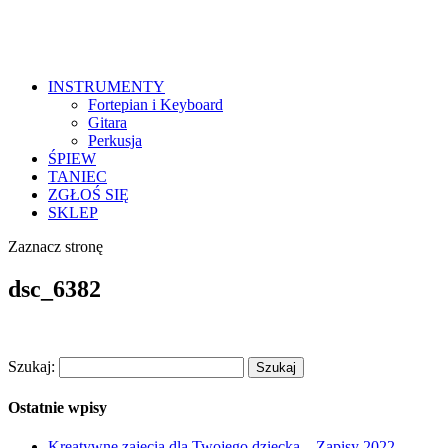
INSTRUMENTY
Fortepian i Keyboard
Gitara
Perkusja
ŚPIEW
TANIEC
ZGŁOŚ SIĘ
SKLEP
Zaznacz stronę
dsc_6382
Szukaj:
Ostatnie wpisy
Kreatywne zajęcia dla Twojego dziecka – Zapisy 2022