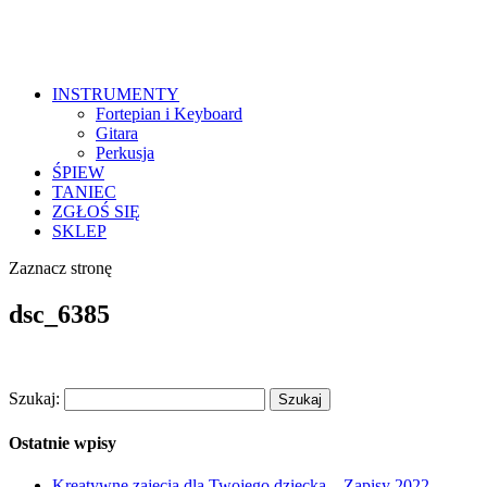
INSTRUMENTY
Fortepian i Keyboard
Gitara
Perkusja
ŚPIEW
TANIEC
ZGŁOŚ SIĘ
SKLEP
Zaznacz stronę
dsc_6385
Szukaj:
Ostatnie wpisy
Kreatywne zajęcia dla Twojego dziecka – Zapisy 2022