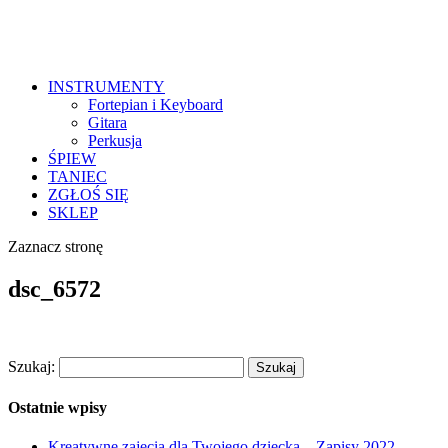
INSTRUMENTY
Fortepian i Keyboard
Gitara
Perkusja
ŚPIEW
TANIEC
ZGŁOŚ SIĘ
SKLEP
Zaznacz stronę
dsc_6572
Szukaj:
Ostatnie wpisy
Kreatywne zajęcia dla Twojego dziecka – Zapisy 2022