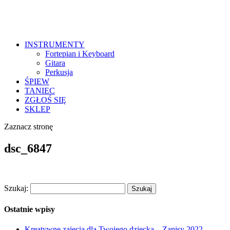
INSTRUMENTY
Fortepian i Keyboard
Gitara
Perkusja
ŚPIEW
TANIEC
ZGŁOŚ SIĘ
SKLEP
Zaznacz stronę
dsc_6847
Szukaj:
Ostatnie wpisy
Kreatywne zajęcia dla Twojego dziecka – Zapisy 2022