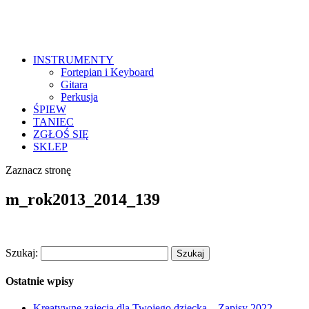
INSTRUMENTY
Fortepian i Keyboard
Gitara
Perkusja
ŚPIEW
TANIEC
ZGŁOŚ SIĘ
SKLEP
Zaznacz stronę
m_rok2013_2014_139
Szukaj:
Ostatnie wpisy
Kreatywne zajęcia dla Twojego dziecka – Zapisy 2022