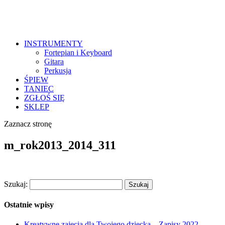
INSTRUMENTY
Fortepian i Keyboard
Gitara
Perkusja
ŚPIEW
TANIEC
ZGŁOŚ SIĘ
SKLEP
Zaznacz stronę
m_rok2013_2014_311
Szukaj:
Ostatnie wpisy
Kreatywne zajęcia dla Twojego dziecka – Zapisy 2022