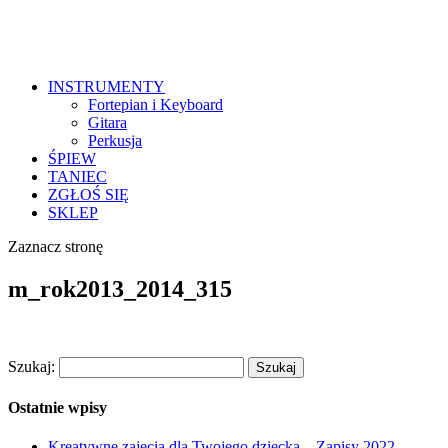
INSTRUMENTY
Fortepian i Keyboard
Gitara
Perkusja
ŚPIEW
TANIEC
ZGŁOŚ SIĘ
SKLEP
Zaznacz stronę
m_rok2013_2014_315
Szukaj:
Ostatnie wpisy
Kreatywne zajęcia dla Twojego dziecka – Zapisy 2022