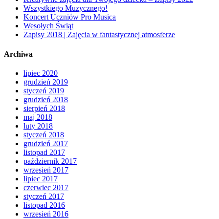
Wszystkiego Muzycznego!
Koncert Uczniów Pro Musica
Wesołych Świąt
Zapisy 2018 | Zajęcia w fantastycznej atmosferze
Archiwa
lipiec 2020
grudzień 2019
styczeń 2019
grudzień 2018
sierpień 2018
maj 2018
luty 2018
styczeń 2018
grudzień 2017
listopad 2017
październik 2017
wrzesień 2017
lipiec 2017
czerwiec 2017
styczeń 2017
listopad 2016
wrzesień 2016