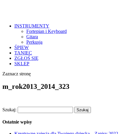
INSTRUMENTY
Fortepian i Keyboard
Gitara
Perkusja
ŚPIEW
TANIEC
ZGŁOŚ SIĘ
SKLEP
Zaznacz stronę
m_rok2013_2014_323
Szukaj:
Ostatnie wpisy
Kreatywne zajęcia dla Twojego dziecka – Zapisy 2022