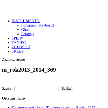
INSTRUMENTY
Fortepian i Keyboard
Gitara
Perkusja
ŚPIEW
TANIEC
ZGŁOŚ SIĘ
SKLEP
Zaznacz stronę
m_rok2013_2014_369
Szukaj:
Ostatnie wpisy
Kreatywne zajęcia dla Twojego dziecka – Zapisy 2022