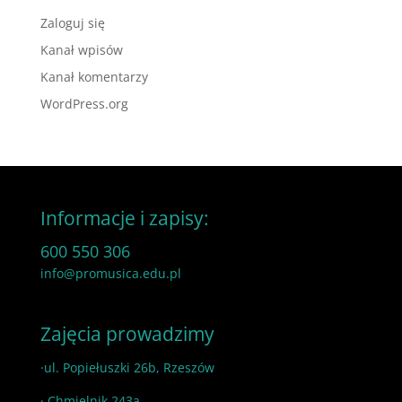
Zaloguj się
Kanał wpisów
Kanał komentarzy
WordPress.org
Informacje i zapisy:
600 550 306
info@promusica.edu.pl
Zajęcia prowadzimy
·ul. Popiełuszki 26b, Rzeszów
· Chmielnik 243a