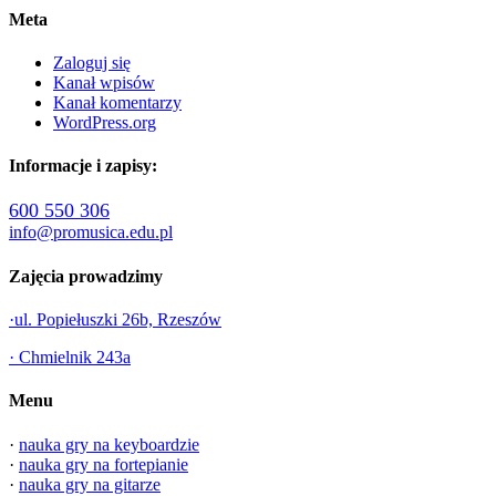
Meta
Zaloguj się
Kanał wpisów
Kanał komentarzy
WordPress.org
Informacje i zapisy:
600 550 306
info@promusica.edu.pl
Zajęcia prowadzimy
·ul. Popiełuszki 26b, Rzeszów
· Chmielnik 243a
Menu
·
nauka gry na keyboardzie
·
nauka gry na fortepianie
·
nauka gry na gitarze