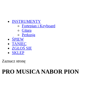
INSTRUMENTY
Fortepian i Keyboard
Gitara
Perkusja
ŚPIEW
TANIEC
ZGŁOŚ SIĘ
SKLEP
Zaznacz stronę
PRO MUSICA NABOR PION