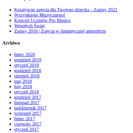
Kreatywne zajęcia dla Twojego dziecka – Zapisy 2022
Wszystkiego Muzycznego!
Koncert Uczniów Pro Musica
Wesołych Świąt
Zapisy 2018 | Zajęcia w fantastycznej atmosferze
Archiwa
lipiec 2020
grudzień 2019
styczeń 2019
grudzień 2018
sierpień 2018
maj 2018
luty 2018
styczeń 2018
grudzień 2017
listopad 2017
październik 2017
wrzesień 2017
lipiec 2017
czerwiec 2017
styczeń 2017