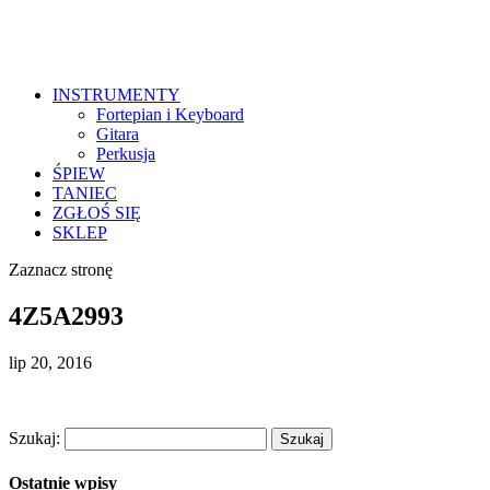
INSTRUMENTY
Fortepian i Keyboard
Gitara
Perkusja
ŚPIEW
TANIEC
ZGŁOŚ SIĘ
SKLEP
Zaznacz stronę
4Z5A2993
lip 20, 2016
Szukaj:
Ostatnie wpisy