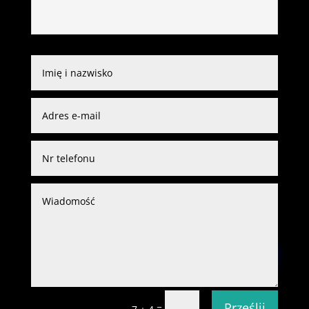
Prześlij
=