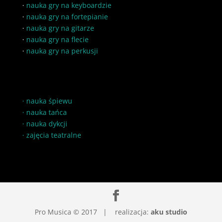
·
nauka gry na keyboardzie
·
nauka gry na fortepianie
·
nauka gry na gitarze
·
nauka gry na flecie
·
nauka gry na perkusji
·
nauka śpiewu
·
nauka tańca
·
nauka dykcji
·
zajęcia teatralne
Pro Musica © 2017 | realizacja:
aku studio