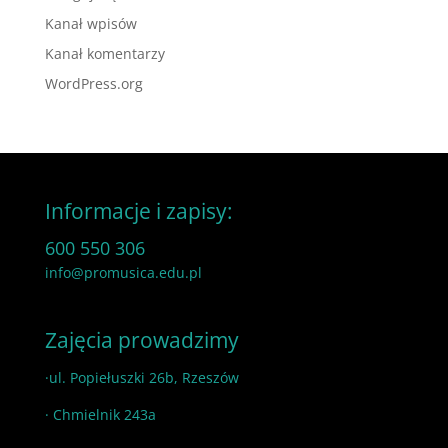
Kanał wpisów
Kanał komentarzy
WordPress.org
Informacje i zapisy:
600 550 306
info@promusica.edu.pl
Zajęcia prowadzimy
·ul. Popiełuszki 26b, Rzeszów
· Chmielnik 243a