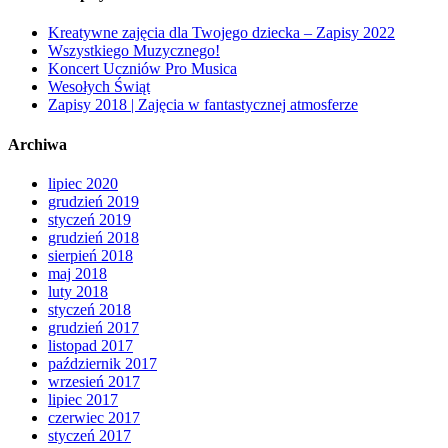
Kreatywne zajęcia dla Twojego dziecka – Zapisy 2022
Wszystkiego Muzycznego!
Koncert Uczniów Pro Musica
Wesołych Świąt
Zapisy 2018 | Zajęcia w fantastycznej atmosferze
Archiwa
lipiec 2020
grudzień 2019
styczeń 2019
grudzień 2018
sierpień 2018
maj 2018
luty 2018
styczeń 2018
grudzień 2017
listopad 2017
październik 2017
wrzesień 2017
lipiec 2017
czerwiec 2017
styczeń 2017