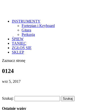
INSTRUMENTY
Fortepian i Keyboard
Gitara
Perkusja
ŚPIEW
TANIEC
ZGŁOŚ SIĘ
SKLEP
Zaznacz stronę
0124
wrz 5, 2017
Szukaj:
Ostatnie wpisy