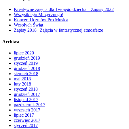
Kreatywne zajęcia dla Twojego dziecka – Zapisy 2022
Wszystkiego Muzycznego!
Koncert Uczniów Pro Musica
Wesołych Świąt
Zapisy 2018 | Zajęcia w fantastycznej atmosferze
Archiwa
lipiec 2020
grudzień 2019
styczeń 2019
grudzień 2018
sierpień 2018
maj 2018
luty 2018
styczeń 2018
grudzień 2017
listopad 2017
październik 2017
wrzesień 2017
lipiec 2017
czerwiec 2017
styczeń 2017