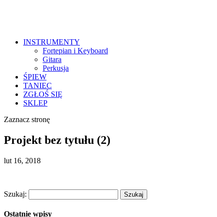
INSTRUMENTY
Fortepian i Keyboard
Gitara
Perkusja
ŚPIEW
TANIEC
ZGŁOŚ SIĘ
SKLEP
Zaznacz stronę
Projekt bez tytułu (2)
lut 16, 2018
Szukaj:
Ostatnie wpisy