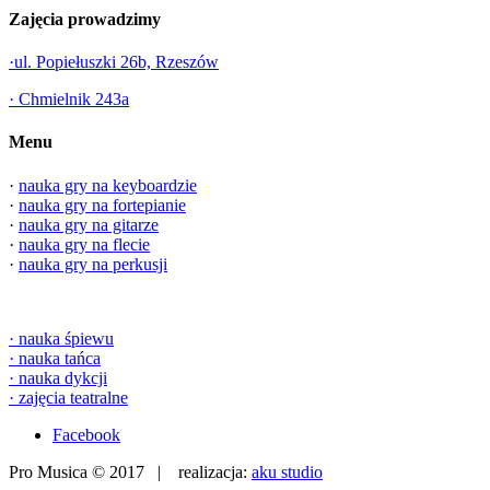
Zajęcia prowadzimy
·ul. Popiełuszki 26b, Rzeszów
· Chmielnik 243a
Menu
·
nauka gry na keyboardzie
·
nauka gry na fortepianie
·
nauka gry na gitarze
·
nauka gry na flecie
·
nauka gry na perkusji
·
nauka śpiewu
·
nauka tańca
·
nauka dykcji
·
zajęcia teatralne
Facebook
Pro Musica © 2017 | realizacja:
aku studio