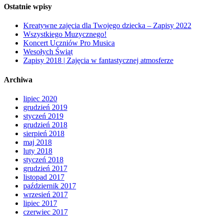
Ostatnie wpisy
Kreatywne zajęcia dla Twojego dziecka – Zapisy 2022
Wszystkiego Muzycznego!
Koncert Uczniów Pro Musica
Wesołych Świąt
Zapisy 2018 | Zajęcia w fantastycznej atmosferze
Archiwa
lipiec 2020
grudzień 2019
styczeń 2019
grudzień 2018
sierpień 2018
maj 2018
luty 2018
styczeń 2018
grudzień 2017
listopad 2017
październik 2017
wrzesień 2017
lipiec 2017
czerwiec 2017