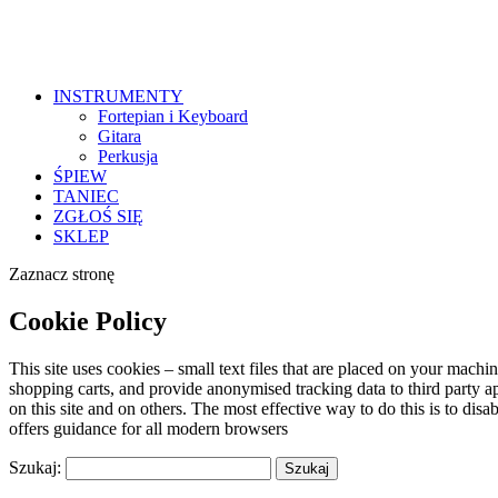
INSTRUMENTY
Fortepian i Keyboard
Gitara
Perkusja
ŚPIEW
TANIEC
ZGŁOŚ SIĘ
SKLEP
Zaznacz stronę
Cookie Policy
This site uses cookies – small text files that are placed on your machin
shopping carts, and provide anonymised tracking data to third party a
on this site and on others. The most effective way to do this is to di
offers guidance for all modern browsers
Szukaj: