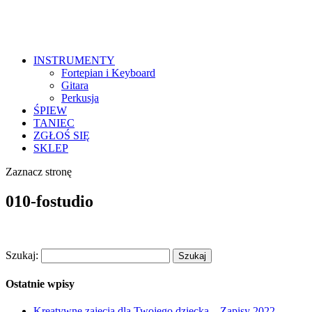
INSTRUMENTY
Fortepian i Keyboard
Gitara
Perkusja
ŚPIEW
TANIEC
ZGŁOŚ SIĘ
SKLEP
Zaznacz stronę
010-fostudio
Szukaj:
Ostatnie wpisy
Kreatywne zajęcia dla Twojego dziecka – Zapisy 2022