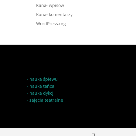
Kanał wpisów
Kanał komentarzy
WordPress.org
·
nauka śpiewu
·
nauka tańca
·
nauka dykcji
·
zajęcia teatralne