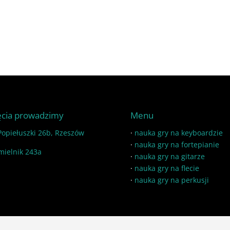
ęcia prowadzimy
Menu
 Popiełuszki 26b, Rzeszów
·
nauka gry na keyboardzie
·
nauka gry na fortepianie
mielnik 243a
·
nauka gry na gitarze
·
nauka gry na flecie
·
nauka gry na perkusji