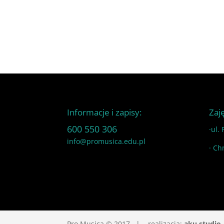
Informacje i zapisy:
Zaj
600 550 306
·ul.
info@promusica.edu.pl
· Ch
Pro Musica © 2017 | realizacja:
aku studio