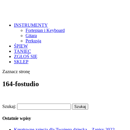
INSTRUMENTY
Fortepian i Keyboard
Gitara
Perkusja
ŚPIEW
TANIEC
ZGŁOŚ SIĘ
SKLEP
Zaznacz stronę
164-fostudio
Szukaj:
Ostatnie wpisy
Kreatywne zajęcia dla Twojego dziecka – Zapisy 2022