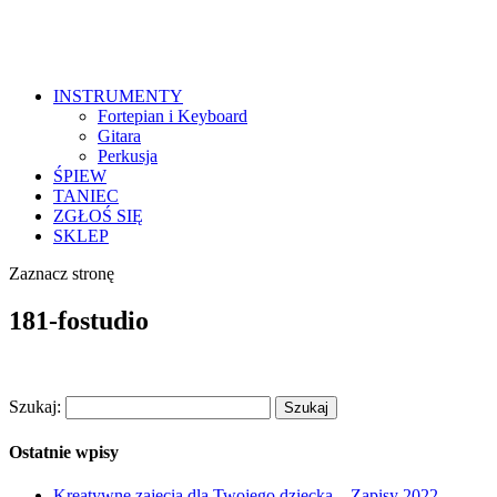
INSTRUMENTY
Fortepian i Keyboard
Gitara
Perkusja
ŚPIEW
TANIEC
ZGŁOŚ SIĘ
SKLEP
Zaznacz stronę
181-fostudio
Szukaj:
Ostatnie wpisy
Kreatywne zajęcia dla Twojego dziecka – Zapisy 2022