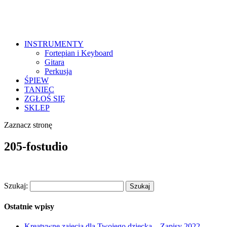
INSTRUMENTY
Fortepian i Keyboard
Gitara
Perkusja
ŚPIEW
TANIEC
ZGŁOŚ SIĘ
SKLEP
Zaznacz stronę
205-fostudio
Szukaj:
Ostatnie wpisy
Kreatywne zajęcia dla Twojego dziecka – Zapisy 2022