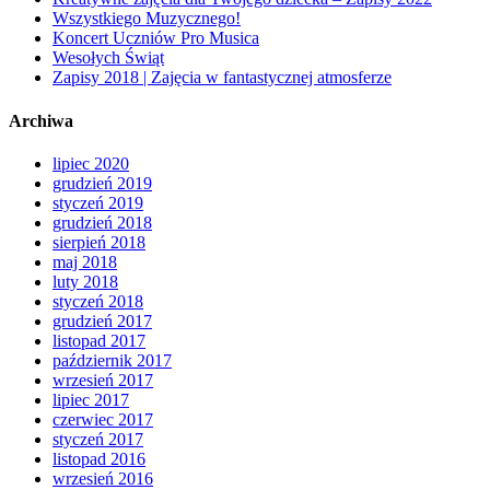
Wszystkiego Muzycznego!
Koncert Uczniów Pro Musica
Wesołych Świąt
Zapisy 2018 | Zajęcia w fantastycznej atmosferze
Archiwa
lipiec 2020
grudzień 2019
styczeń 2019
grudzień 2018
sierpień 2018
maj 2018
luty 2018
styczeń 2018
grudzień 2017
listopad 2017
październik 2017
wrzesień 2017
lipiec 2017
czerwiec 2017
styczeń 2017
listopad 2016
wrzesień 2016