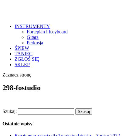
INSTRUMENTY
Fortepian i Keyboard
Gitara
Perkusja
ŚPIEW
TANIEC
ZGŁOŚ SIĘ
SKLEP
Zaznacz stronę
298-fostudio
Szukaj:
Ostatnie wpisy
Kreatywne zajęcia dla Twojego dziecka – Zapisy 2022