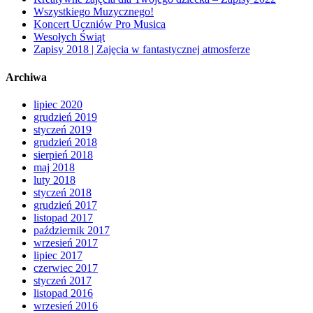
Wszystkiego Muzycznego!
Koncert Uczniów Pro Musica
Wesołych Świąt
Zapisy 2018 | Zajęcia w fantastycznej atmosferze
Archiwa
lipiec 2020
grudzień 2019
styczeń 2019
grudzień 2018
sierpień 2018
maj 2018
luty 2018
styczeń 2018
grudzień 2017
listopad 2017
październik 2017
wrzesień 2017
lipiec 2017
czerwiec 2017
styczeń 2017
listopad 2016
wrzesień 2016