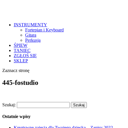
INSTRUMENTY
Fortepian i Keyboard
Gitara
Perkusja
ŚPIEW
TANIEC
ZGŁOŚ SIĘ
SKLEP
Zaznacz stronę
445-fostudio
Szukaj:
Ostatnie wpisy
Kreatywne zajęcia dla Twojego dziecka – Zapisy 2022