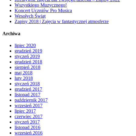
Wszystkiego Muzycznego!
Koncert Uczniów Pro Musica
Wesołych Świąt
Zapisy 2018 | Zajęcia w fantastycznej atmosferze
Archiwa
lipiec 2020
grudzień 2019
styczeń 2019
grudzień 2018
sierpień 2018
maj 2018
luty 2018
styczeń 2018
grudzień 2017
listopad 2017
październik 2017
wrzesień 2017
lipiec 2017
czerwiec 2017
styczeń 2017
listopad 2016
wrzesień 2016