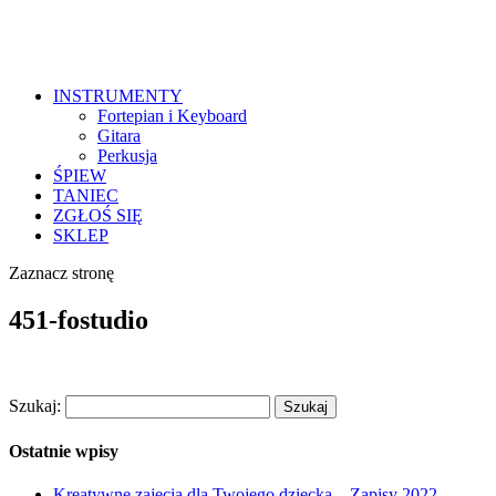
INSTRUMENTY
Fortepian i Keyboard
Gitara
Perkusja
ŚPIEW
TANIEC
ZGŁOŚ SIĘ
SKLEP
Zaznacz stronę
451-fostudio
Szukaj:
Ostatnie wpisy
Kreatywne zajęcia dla Twojego dziecka – Zapisy 2022