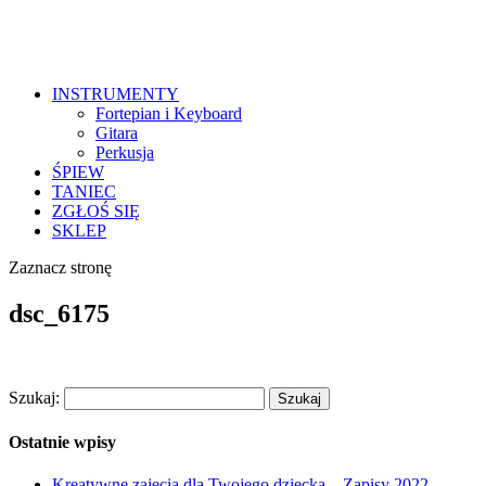
INSTRUMENTY
Fortepian i Keyboard
Gitara
Perkusja
ŚPIEW
TANIEC
ZGŁOŚ SIĘ
SKLEP
Zaznacz stronę
dsc_6175
Szukaj:
Ostatnie wpisy
Kreatywne zajęcia dla Twojego dziecka – Zapisy 2022