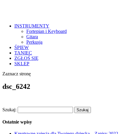
INSTRUMENTY
Fortepian i Keyboard
Gitara
Perkusja
ŚPIEW
TANIEC
ZGŁOŚ SIĘ
SKLEP
Zaznacz stronę
dsc_6242
Szukaj:
Ostatnie wpisy
Kreatywne zajęcia dla Twojego dziecka – Zapisy 2022