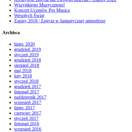
Wszystkiego Muzycznego!
Koncert Uczniów Pro Musica
Wesołych Świąt
Zapisy 2018 | Zajęcia w fantastycznej atmosferze
Archiwa
lipiec 2020
grudzień 2019
styczeń 2019
grudzień 2018
sierpień 2018
maj 2018
luty 2018
styczeń 2018
grudzień 2017
listopad 2017
październik 2017
wrzesień 2017
lipiec 2017
czerwiec 2017
styczeń 2017
listopad 2016
wrzesień 2016