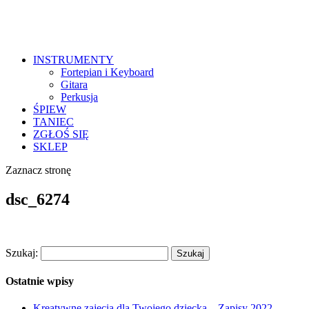
INSTRUMENTY
Fortepian i Keyboard
Gitara
Perkusja
ŚPIEW
TANIEC
ZGŁOŚ SIĘ
SKLEP
Zaznacz stronę
dsc_6274
Szukaj:
Ostatnie wpisy
Kreatywne zajęcia dla Twojego dziecka – Zapisy 2022