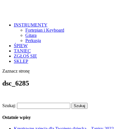
INSTRUMENTY
Fortepian i Keyboard
Gitara
Perkusja
ŚPIEW
TANIEC
ZGŁOŚ SIĘ
SKLEP
Zaznacz stronę
dsc_6285
Szukaj:
Ostatnie wpisy
Kreatywne zajęcia dla Twojego dziecka – Zapisy 2022