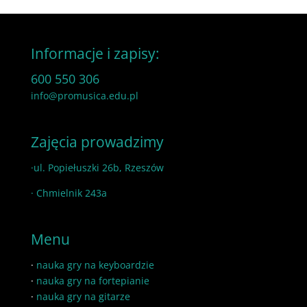
Informacje i zapisy:
600 550 306
info@promusica.edu.pl
Zajęcia prowadzimy
·ul. Popiełuszki 26b, Rzeszów
· Chmielnik 243a
Menu
·
nauka gry na keyboardzie
·
nauka gry na fortepianie
·
nauka gry na gitarze