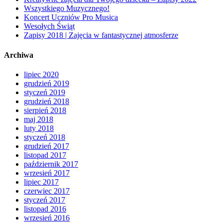
Wszystkiego Muzycznego!
Koncert Uczniów Pro Musica
Wesołych Świąt
Zapisy 2018 | Zajęcia w fantastycznej atmosferze
Archiwa
lipiec 2020
grudzień 2019
styczeń 2019
grudzień 2018
sierpień 2018
maj 2018
luty 2018
styczeń 2018
grudzień 2017
listopad 2017
październik 2017
wrzesień 2017
lipiec 2017
czerwiec 2017
styczeń 2017
listopad 2016
wrzesień 2016