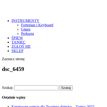
INSTRUMENTY
Fortepian i Keyboard
Gitara
Perkusja
ŚPIEW
TANIEC
ZGŁOŚ SIĘ
SKLEP
Zaznacz stronę
dsc_6459
Szukaj:
Ostatnie wpisy
Kreatywne zajęcia dla Twojego dziecka – Zapisy 2022