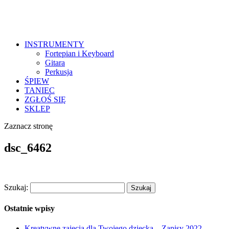
INSTRUMENTY
Fortepian i Keyboard
Gitara
Perkusja
ŚPIEW
TANIEC
ZGŁOŚ SIĘ
SKLEP
Zaznacz stronę
dsc_6462
Szukaj:
Ostatnie wpisy
Kreatywne zajęcia dla Twojego dziecka – Zapisy 2022