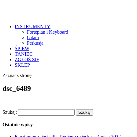
INSTRUMENTY
Fortepian i Keyboard
Gitara
Perkusja
ŚPIEW
TANIEC
ZGŁOŚ SIĘ
SKLEP
Zaznacz stronę
dsc_6489
Szukaj:
Ostatnie wpisy
Kreatywne zajęcia dla Twojego dziecka – Zapisy 2022