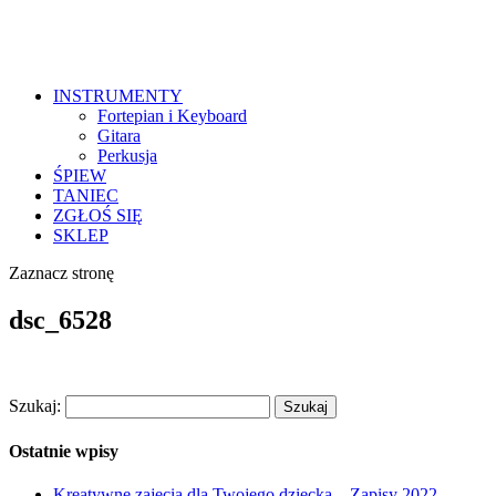
INSTRUMENTY
Fortepian i Keyboard
Gitara
Perkusja
ŚPIEW
TANIEC
ZGŁOŚ SIĘ
SKLEP
Zaznacz stronę
dsc_6528
Szukaj:
Ostatnie wpisy
Kreatywne zajęcia dla Twojego dziecka – Zapisy 2022