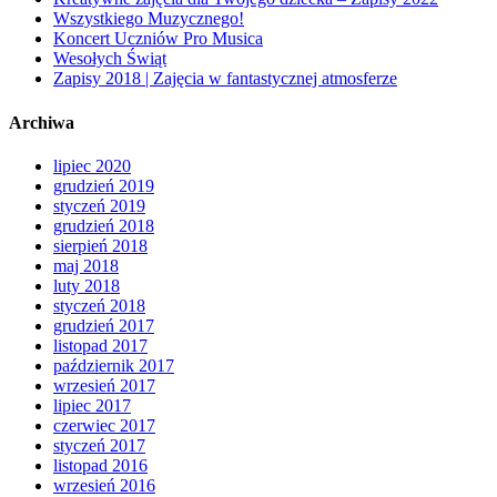
Wszystkiego Muzycznego!
Koncert Uczniów Pro Musica
Wesołych Świąt
Zapisy 2018 | Zajęcia w fantastycznej atmosferze
Archiwa
lipiec 2020
grudzień 2019
styczeń 2019
grudzień 2018
sierpień 2018
maj 2018
luty 2018
styczeń 2018
grudzień 2017
listopad 2017
październik 2017
wrzesień 2017
lipiec 2017
czerwiec 2017
styczeń 2017
listopad 2016
wrzesień 2016