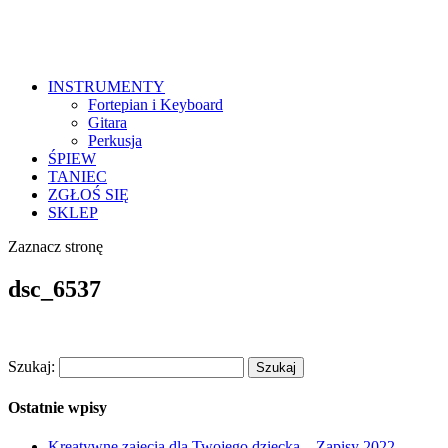
INSTRUMENTY
Fortepian i Keyboard
Gitara
Perkusja
ŚPIEW
TANIEC
ZGŁOŚ SIĘ
SKLEP
Zaznacz stronę
dsc_6537
Szukaj:
Ostatnie wpisy
Kreatywne zajęcia dla Twojego dziecka – Zapisy 2022