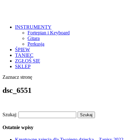
INSTRUMENTY
Fortepian i Keyboard
Gitara
Perkusja
ŚPIEW
TANIEC
ZGŁOŚ SIĘ
SKLEP
Zaznacz stronę
dsc_6551
Szukaj:
Ostatnie wpisy
Kreatywne zajęcia dla Twojego dziecka – Zapisy 2022