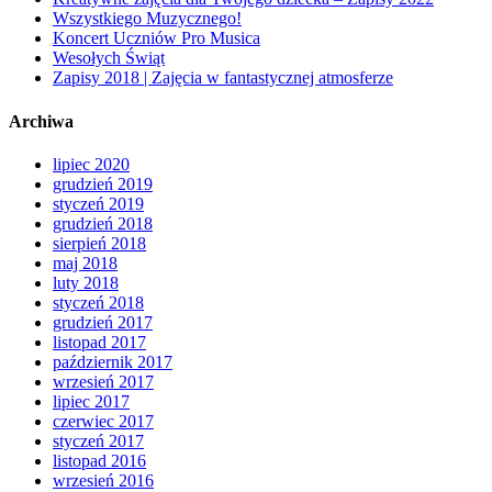
Wszystkiego Muzycznego!
Koncert Uczniów Pro Musica
Wesołych Świąt
Zapisy 2018 | Zajęcia w fantastycznej atmosferze
Archiwa
lipiec 2020
grudzień 2019
styczeń 2019
grudzień 2018
sierpień 2018
maj 2018
luty 2018
styczeń 2018
grudzień 2017
listopad 2017
październik 2017
wrzesień 2017
lipiec 2017
czerwiec 2017
styczeń 2017
listopad 2016
wrzesień 2016