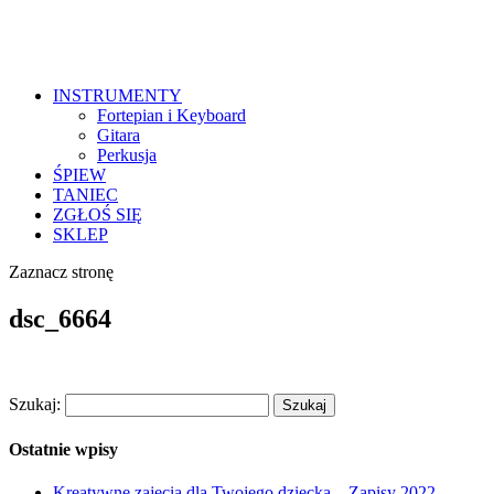
INSTRUMENTY
Fortepian i Keyboard
Gitara
Perkusja
ŚPIEW
TANIEC
ZGŁOŚ SIĘ
SKLEP
Zaznacz stronę
dsc_6664
Szukaj:
Ostatnie wpisy
Kreatywne zajęcia dla Twojego dziecka – Zapisy 2022