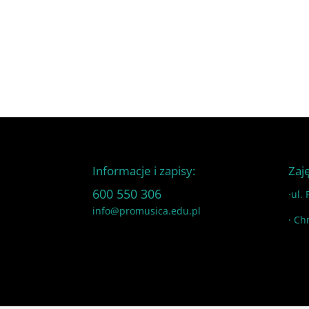
Informacje i zapisy:
Zaj
600 550 306
·ul.
info@promusica.edu.pl
· Ch