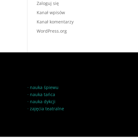
Zaloguj się
Kanał wpisów
Kanał komentarzy
WordPress.org
·
nauka śpiewu
·
nauka tańca
·
nauka dykcji
·
zajęcia teatralne