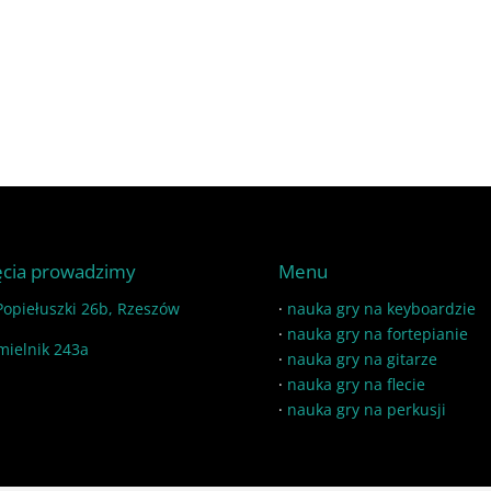
ęcia prowadzimy
Menu
 Popiełuszki 26b, Rzeszów
·
nauka gry na keyboardzie
·
nauka gry na fortepianie
mielnik 243a
·
nauka gry na gitarze
·
nauka gry na flecie
·
nauka gry na perkusji