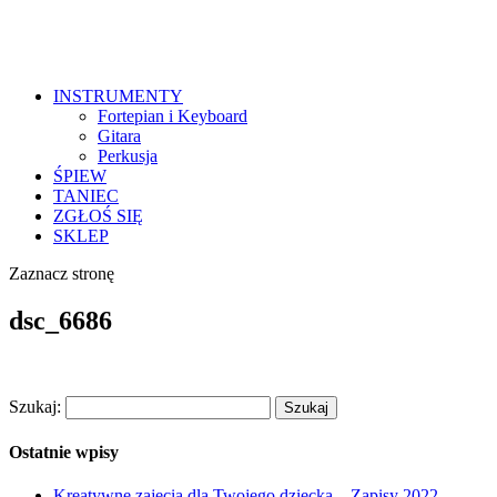
INSTRUMENTY
Fortepian i Keyboard
Gitara
Perkusja
ŚPIEW
TANIEC
ZGŁOŚ SIĘ
SKLEP
Zaznacz stronę
dsc_6686
Szukaj:
Ostatnie wpisy
Kreatywne zajęcia dla Twojego dziecka – Zapisy 2022