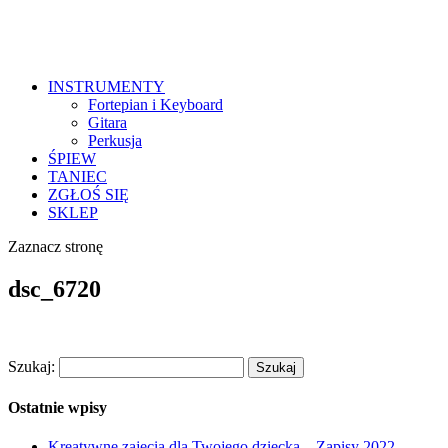
INSTRUMENTY
Fortepian i Keyboard
Gitara
Perkusja
ŚPIEW
TANIEC
ZGŁOŚ SIĘ
SKLEP
Zaznacz stronę
dsc_6720
Szukaj:
Ostatnie wpisy
Kreatywne zajęcia dla Twojego dziecka – Zapisy 2022