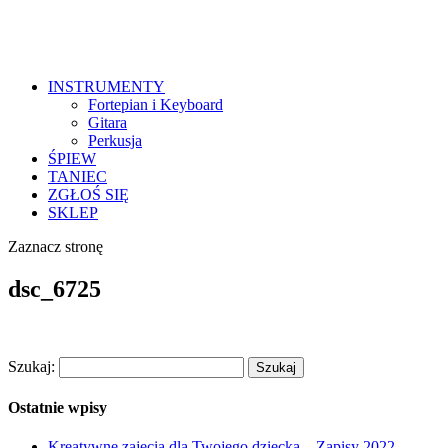
INSTRUMENTY
Fortepian i Keyboard
Gitara
Perkusja
ŚPIEW
TANIEC
ZGŁOŚ SIĘ
SKLEP
Zaznacz stronę
dsc_6725
Szukaj:
Ostatnie wpisy
Kreatywne zajęcia dla Twojego dziecka – Zapisy 2022