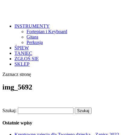
INSTRUMENTY
Fortepian i Keyboard
Gitara
Perkusja
ŚPIEW
TANIEC
ZGŁOŚ SIĘ
SKLEP
Zaznacz stronę
img_5692
Szukaj:
Ostatnie wpisy
Kreatywne zajęcia dla Twojego dziecka – Zapisy 2022